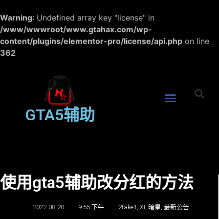
Warning
: Undefined array key "license" in
/www/wwwroot/www.gtahax.com/wp-
content/plugins/elementor-pro/license/api.php
on line
362
GTA5辅助
使用gta5辅助改分红的方法
2022-08-20
,
9:55 下午
,
2take1
,
XI
,
暗星
,
最新公告