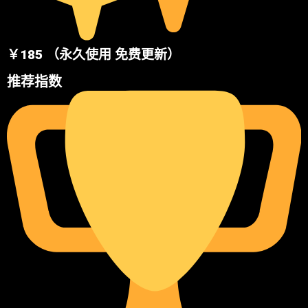
￥185 （永久使用 免费更新）
推荐指数