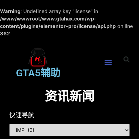
Warning
: Undefined array key "license" in
/www/wwwroot/www.gtahax.com/wp-
content/plugins/elementor-pro/license/api.php
on line
362
GTA5辅助
资讯新闻
快速导航