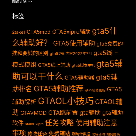
阅读详情 >>
标签
gta5什
GTA5xipro辅助
GTA5mod
2take1
么辅助好？
GTA5使用辅助
gta5免费的
gta5线上
挂和要钱的区别
gta5更新内容2022年7月
gta5辅
模式模组
GTA5线上辅助
gta5脚本主机
助可以干什么
gta5辅
GTA5辅助器
GTA5辅助推荐
助排名
GTA5
gta5辅助更新
GTAOL小技巧
GTAOL辅
辅助解析
助
GTA跳前置
gta辅助
gta辅助
GTAVMOD
任务攻略
使用辅助注意
软件
stand
xipro
事项
免费辅助
修改任务
刷统计数据
北域辅助
如何提高