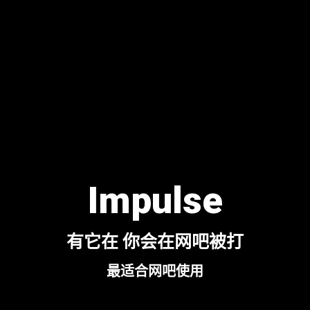
Impulse
有它在 你会在网吧被打
最适合网吧使用