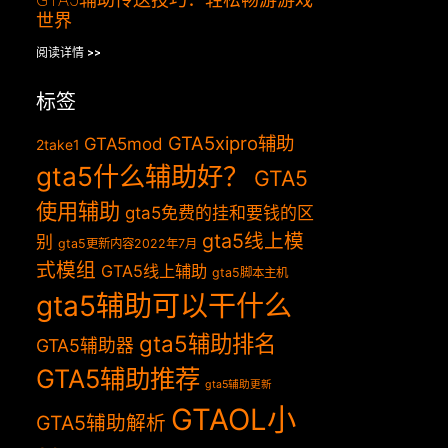
世界
阅读详情 >>
标签
GTA5xipro辅助
GTA5mod
2take1
gta5什么辅助好？
GTA5
使用辅助
gta5免费的挂和要钱的区
gta5线上模
别
gta5更新内容2022年7月
式模组
GTA5线上辅助
gta5脚本主机
gta5辅助可以干什么
gta5辅助排名
GTA5辅助器
GTA5辅助推荐
gta5辅助更新
GTAOL小
GTA5辅助解析