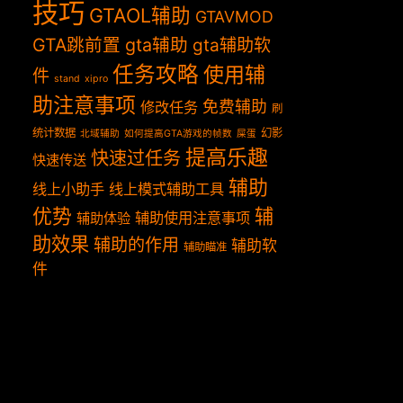
技巧
GTAOL辅助
GTAVMOD
GTA跳前置
gta辅助
gta辅助软
任务攻略
使用辅
件
stand
xipro
助注意事项
免费辅助
修改任务
刷
统计数据
幻影
北域辅助
如何提高GTA游戏的帧数
屎蛋
提高乐趣
快速过任务
快速传送
辅助
线上小助手
线上模式辅助工具
优势
辅
辅助使用注意事项
辅助体验
助效果
辅助的作用
辅助软
辅助瞄准
件