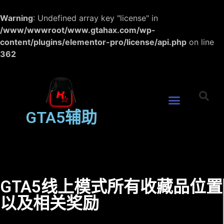
Warning
: Undefined array key "license" in
/www/wwwroot/www.gtahax.com/wp-
content/plugins/elementor-pro/license/api.php
on line
362
GTA5辅助
GTA5线上模式所有收藏品位置
以及相关奖励