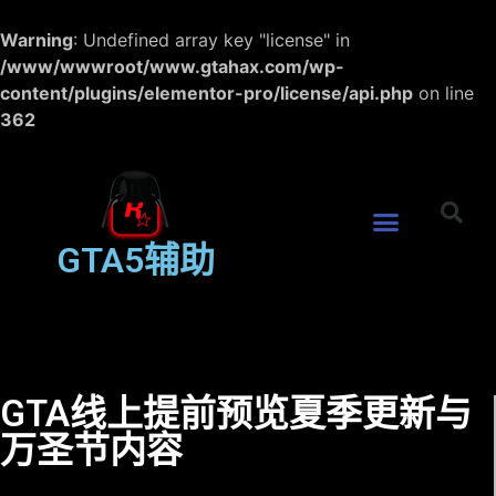
Warning
: Undefined array key "license" in
/www/wwwroot/www.gtahax.com/wp-
content/plugins/elementor-pro/license/api.php
on line
362
GTA5辅助
GTA线上提前预览夏季更新与
万圣节内容