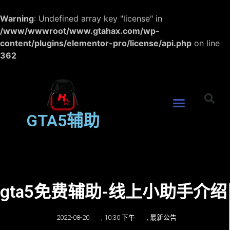
Warning
: Undefined array key "license" in
/www/wwwroot/www.gtahax.com/wp-
content/plugins/elementor-pro/license/api.php
on line
362
GTA5辅助
gta5免费辅助-线上小助手介绍
2022-08-20
,
10:30 下午
,
最新公告