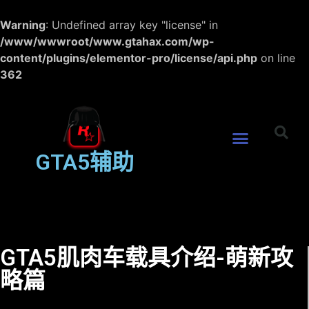
Warning
: Undefined array key "license" in
/www/wwwroot/www.gtahax.com/wp-
content/plugins/elementor-pro/license/api.php
on line
362
GTA5辅助
GTA5肌肉车载具介绍-萌新攻
略篇