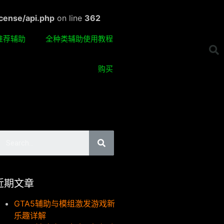
cense/api.php
on line
362
推荐辅助
全种类辅助使用教程
购买
近期文章
GTA5辅助与模组激发游戏新
乐趣详解