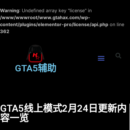
Warning
: Undefined array key "license" in
/www/wwwroot/www.gtahax.com/wp-
content/plugins/elementor-pro/license/api.php
on line
362
GTA5辅助
GTA5线上模式2月24日更新内
容一览