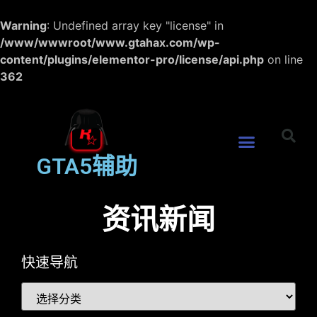
Warning
: Undefined array key "license" in
/www/wwwroot/www.gtahax.com/wp-
content/plugins/elementor-pro/license/api.php
on line
362
GTA5辅助
资讯新闻
快速导航