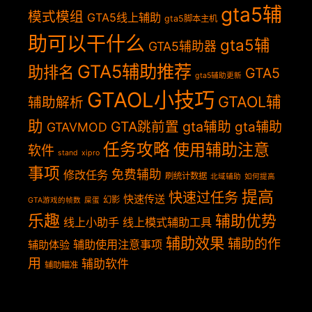
gta5辅
模式模组
GTA5线上辅助
gta5脚本主机
助可以干什么
gta5辅
GTA5辅助器
GTA5辅助推荐
助排名
GTA5
gta5辅助更新
GTAOL小技巧
GTAOL辅
辅助解析
助
GTA跳前置
gta辅助
gta辅助
GTAVMOD
任务攻略
使用辅助注意
软件
stand
xipro
事项
免费辅助
修改任务
刷统计数据
北域辅助
如何提高
提高
快速过任务
快速传送
幻影
GTA游戏的帧数
屎蛋
乐趣
辅助优势
线上小助手
线上模式辅助工具
辅助效果
辅助的作
辅助使用注意事项
辅助体验
用
辅助软件
辅助瞄准