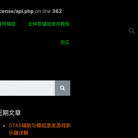
cense/api.php
on line
362
推荐辅助
全种类辅助使用教程
购买
近期文章
GTA5辅助与模组激发游戏新
乐趣详解