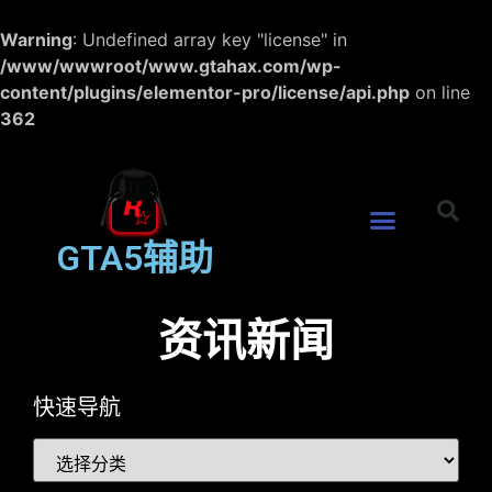
Warning
: Undefined array key "license" in
/www/wwwroot/www.gtahax.com/wp-
content/plugins/elementor-pro/license/api.php
on line
362
GTA5辅助
资讯新闻
快速导航