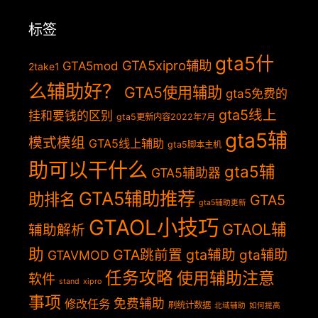
标签
gta5什
GTA5xipro辅助
GTA5mod
2take1
么辅助好？
GTA5使用辅助
gta5免费的
gta5线上
挂和要钱的区别
gta5更新内容2022年7月
gta5辅
模式模组
GTA5线上辅助
gta5脚本主机
助可以干什么
gta5辅
GTA5辅助器
GTA5辅助推荐
助排名
GTA5
gta5辅助更新
GTAOL小技巧
GTAOL辅
辅助解析
助
GTA跳前置
gta辅助
gta辅助
GTAVMOD
任务攻略
使用辅助注意
软件
stand
xipro
事项
免费辅助
修改任务
刷统计数据
北域辅助
如何提高