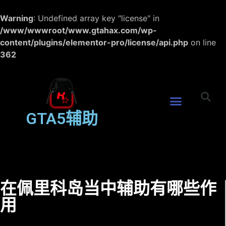
Warning
: Undefined array key "license" in
/www/wwwroot/www.gtahax.com/wp-
content/plugins/elementor-pro/license/api.php
on line
362
GTA5辅助
在佩里科岛当中辅助有哪些作
用