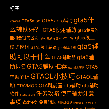
标签
gta5什
GTA5xipro辅助
GTA5mod
2take1
么辅助好？
GTA5使用辅助
gta5免费的
gta5线上
挂和要钱的区别
gta5更新内容2022年7月
gta5辅
模式模组
GTA5线上辅助
gta5脚本主机
助可以干什么
gta5辅
GTA5辅助器
GTA5辅助推荐
助排名
GTA5
gta5辅助更新
GTAOL小技巧
GTAOL辅
辅助解析
助
GTA跳前置
gta辅助
gta辅助
GTAVMOD
任务攻略
使用辅助注意
软件
stand
xipro
事项
免费辅助
修改任务
刷统计数据
北域辅助
如何提高