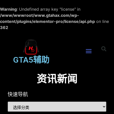
Warning
: Undefined array key "license" in
/www/wwwroot/www.gtahax.com/wp-
content/plugins/elementor-pro/license/api.php
on line
362
GTA5辅助
资讯新闻
快速导航