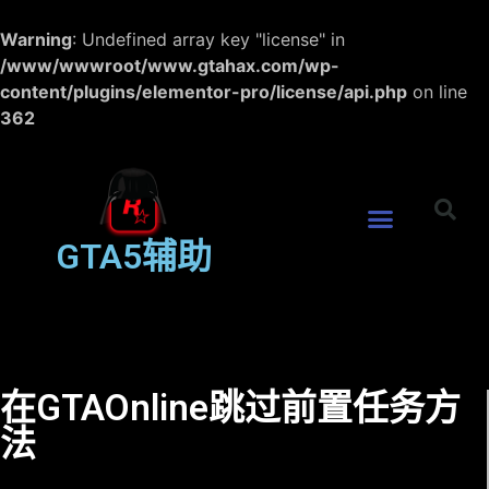
Warning
: Undefined array key "license" in
/www/wwwroot/www.gtahax.com/wp-
content/plugins/elementor-pro/license/api.php
on line
362
GTA5辅助
在GTAOnline跳过前置任务方
法