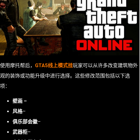
使用摩托帮后，
GTA5线上模式挂
玩家可以从许多改变建筑物外
观的装饰或功能升级中进行选择。这些修改范围包括以下选
项：
壁画 –
风格
–
俱乐部会徽
–
武器柜
–