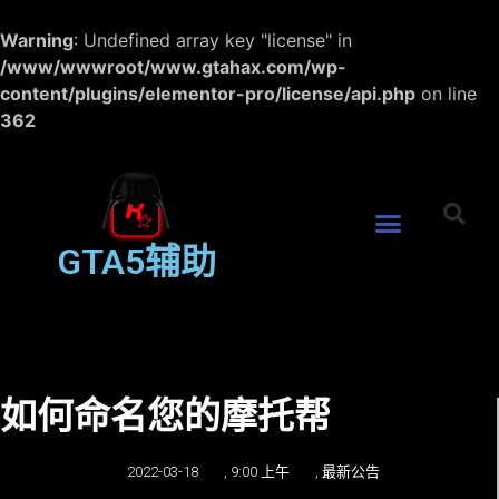
Warning
: Undefined array key "license" in
/www/wwwroot/www.gtahax.com/wp-
content/plugins/elementor-pro/license/api.php
on line
362
GTA5辅助
如何命名您的摩托帮
2022-03-18
,
9:00 上午
,
最新公告