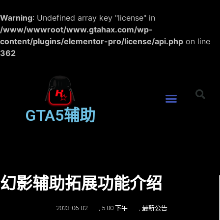
Warning
: Undefined array key "license" in
/www/wwwroot/www.gtahax.com/wp-
content/plugins/elementor-pro/license/api.php
on line
362
GTA5辅助
幻影辅助拓展功能介绍
2023-06-02
,
5:00 下午
,
最新公告