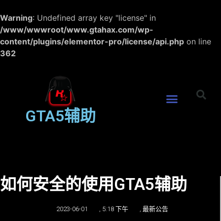
Warning
: Undefined array key "license" in
/www/wwwroot/www.gtahax.com/wp-
content/plugins/elementor-pro/license/api.php
on line
362
GTA5辅助
如何安全的使用GTA5辅助
2023-06-01
,
5:18 下午
,
最新公告