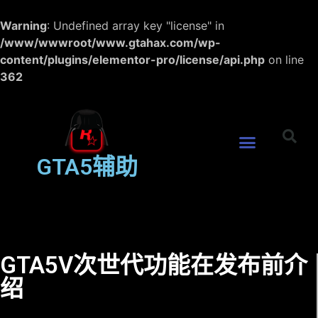
Warning
: Undefined array key "license" in
/www/wwwroot/www.gtahax.com/wp-
content/plugins/elementor-pro/license/api.php
on line
362
GTA5辅助
GTA5V次世代功能在发布前介
绍