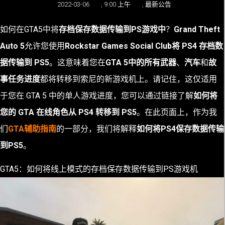
2022-03-06
,
9:00 上午
,
最新公告
如何在
GTA5中将
存档保存数据传输到PS游戏中
？
Grand Theft
Auto 5
允许您使用
Rockstar Games Social Club
将 PS4 存档数
据传输到 PS5
。这意味着您在
GTA 5中的所有
武器
、
汽车
和
故
事任务进度
都将转移到索尼的新游戏机上。请记住，这仅适用
于您在 GTA 5 中的单人游戏进度，您可以通过链接了解
如何将
您的 GTA 在线角色从 PS4 转移到 PS5
。在此页面上，作为我
们
GTA辅助指南
的一部分，我们将解释
如何将PS4保存数据传输
到PS5
。
GTA5：如何将线上模式的存档保存数据传输到PS游戏机