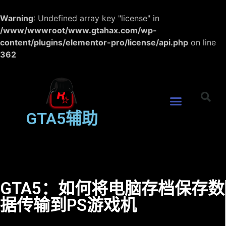
Warning
: Undefined array key "license" in
/www/wwwroot/www.gtahax.com/wp-
content/plugins/elementor-pro/license/api.php
on line
362
GTA5辅助
GTA5：如何将电脑存档保存数
据传输到PS游戏机