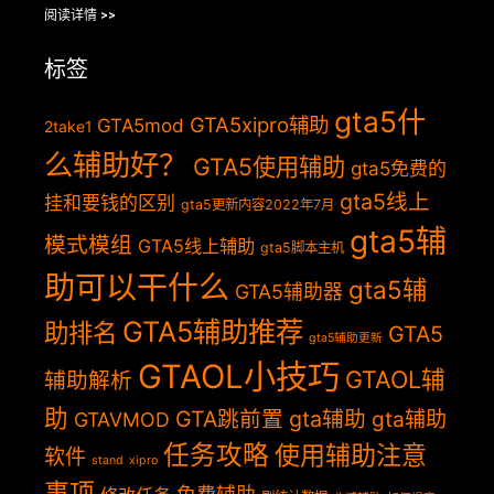
阅读详情 >>
标签
gta5什
GTA5xipro辅助
GTA5mod
2take1
么辅助好？
GTA5使用辅助
gta5免费的
gta5线上
挂和要钱的区别
gta5更新内容2022年7月
gta5辅
模式模组
GTA5线上辅助
gta5脚本主机
助可以干什么
gta5辅
GTA5辅助器
GTA5辅助推荐
助排名
GTA5
gta5辅助更新
GTAOL小技巧
GTAOL辅
辅助解析
助
GTA跳前置
gta辅助
gta辅助
GTAVMOD
任务攻略
使用辅助注意
软件
stand
xipro
事项