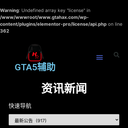
Warning
: Undefined array key "license" in
/www/wwwroot/www.gtahax.com/wp-
content/plugins/elementor-pro/license/api.php
on line
362
GTA5辅助
资讯新闻
快速导航