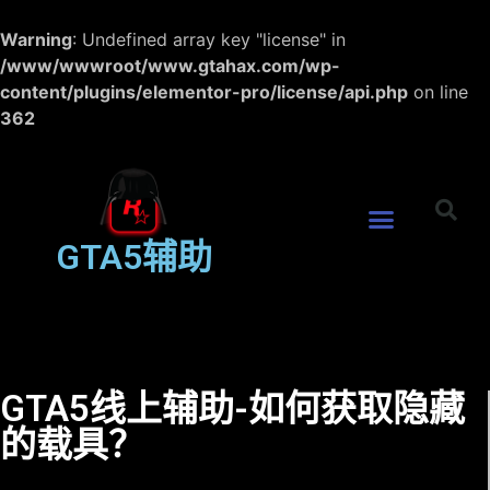
Warning
: Undefined array key "license" in
/www/wwwroot/www.gtahax.com/wp-
content/plugins/elementor-pro/license/api.php
on line
362
GTA5辅助
GTA5线上辅助-如何获取隐藏
的载具？