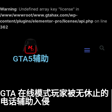
Warning
: Undefined array key "license" in
/www/wwwroot/www.gtahax.com/wp-
content/plugins/elementor-pro/license/api.php
on line
362
GTA5辅助
GTA 在线模式玩家被无休止的
电话辅助入侵