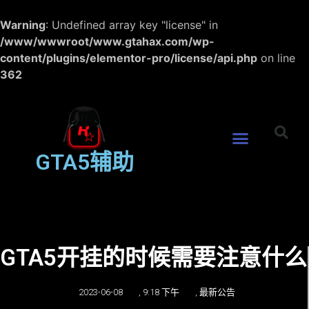
Warning
: Undefined array key "license" in
/www/wwwroot/www.gtahax.com/wp-
content/plugins/elementor-pro/license/api.php
on line
362
GTA5辅助
GTA5开挂的时候需要注意什么
2023-06-08
,
9:18 下午
,
最新公告