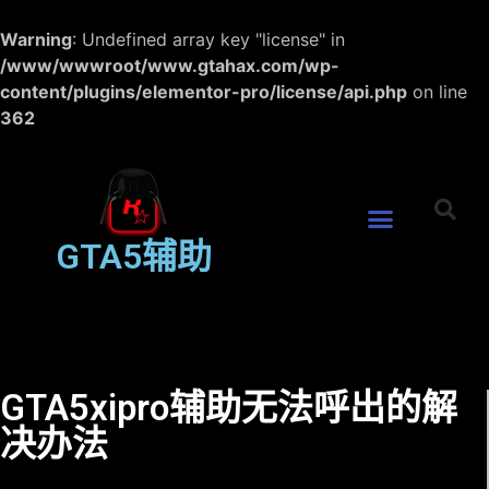
Warning
: Undefined array key "license" in
/www/wwwroot/www.gtahax.com/wp-
content/plugins/elementor-pro/license/api.php
on line
362
GTA5辅助
GTA5xipro辅助无法呼出的解
决办法