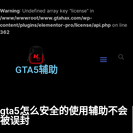
Warning
: Undefined array key "license" in
/www/wwwroot/www.gtahax.com/wp-
content/plugins/elementor-pro/license/api.php
on line
362
GTA5辅助
gta5怎么安全的使用辅助不会
被误封