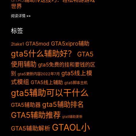
世界
阅读详情 >>
标签
GTA5xipro辅助
GTA5mod
2take1
gta5什么辅助好？
GTA5
使用辅助
gta5免费的挂和要钱的区
gta5线上模
别
gta5更新内容2022年7月
式模组
GTA5线上辅助
gta5脚本主机
gta5辅助可以干什么
gta5辅助排名
GTA5辅助器
GTA5辅助推荐
gta5辅助更新
GTAOL小
GTA5辅助解析