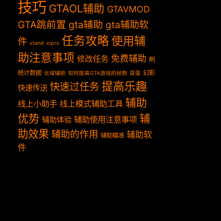
技巧
GTAOL辅助
GTAVMOD
GTA跳前置
gta辅助
gta辅助软
任务攻略
使用辅
件
stand
xipro
助注意事项
免费辅助
修改任务
刷
统计数据
幻影
北域辅助
如何提高GTA游戏的帧数
屎蛋
提高乐趣
快速过任务
快速传送
辅助
线上小助手
线上模式辅助工具
优势
辅
辅助使用注意事项
辅助体验
助效果
辅助的作用
辅助软
辅助瞄准
件