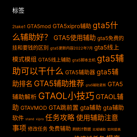
标签
gta5什
GTA5xipro辅助
GTA5mod
2take1
么辅助好？
GTA5使用辅助
gta5免费的
gta5线上
挂和要钱的区别
gta5更新内容2022年7月
gta5辅
模式模组
GTA5线上辅助
gta5脚本主机
助可以干什么
gta5辅
GTA5辅助器
GTA5辅助推荐
助排名
GTA5
gta5辅助更新
GTAOL小技巧
GTAOL辅
辅助解析
助
GTA跳前置
gta辅助
gta辅助
GTAVMOD
任务攻略
使用辅助注意
软件
stand
xipro
事项
免费辅助
修改任务
刷统计数据
北域辅助
如何提高