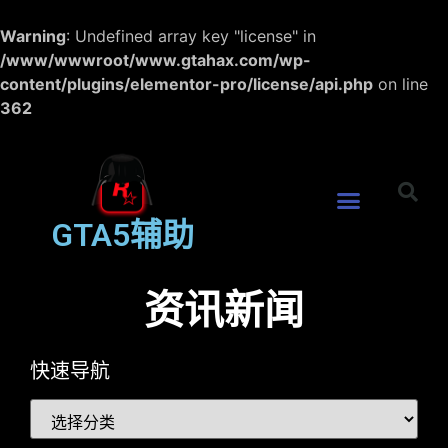
Warning
: Undefined array key "license" in
/www/wwwroot/www.gtahax.com/wp-
content/plugins/elementor-pro/license/api.php
on line
362
GTA5辅助
资讯新闻
快速导航