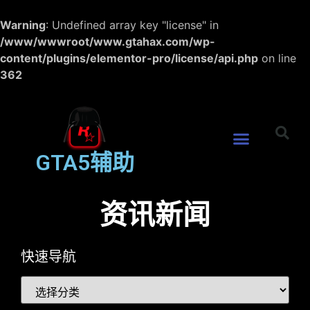
Warning
: Undefined array key "license" in
/www/wwwroot/www.gtahax.com/wp-
content/plugins/elementor-pro/license/api.php
on line
362
GTA5辅助
资讯新闻
快速导航