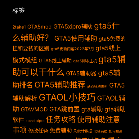
标签
gta5什
GTA5xipro辅助
GTA5mod
2take1
么辅助好？
GTA5使用辅助
gta5免费的
gta5线上
挂和要钱的区别
gta5更新内容2022年7月
gta5辅
模式模组
GTA5线上辅助
gta5脚本主机
助可以干什么
gta5辅
GTA5辅助器
GTA5辅助推荐
助排名
GTA5
gta5辅助更新
GTAOL小技巧
GTAOL辅
辅助解析
助
GTA跳前置
gta辅助
gta辅助
GTAVMOD
任务攻略
使用辅助注意
软件
stand
xipro
事项
免费辅助
修改任务
刷统计数据
北域辅助
如何提高