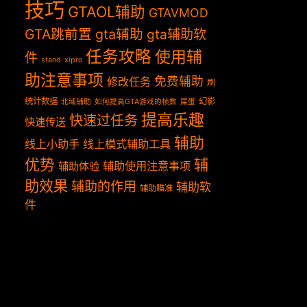
技巧
GTAOL辅助
GTAVMOD
GTA跳前置
gta辅助
gta辅助软
任务攻略
使用辅
件
stand
xipro
助注意事项
免费辅助
修改任务
刷
统计数据
幻影
北域辅助
如何提高GTA游戏的帧数
屎蛋
提高乐趣
快速过任务
快速传送
辅助
线上小助手
线上模式辅助工具
优势
辅
辅助使用注意事项
辅助体验
助效果
辅助的作用
辅助软
辅助瞄准
件