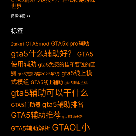
世界
阅读详情 >>
标签
GTA5xipro辅助
GTA5mod
2take1
gta5什么辅助好？
GTA5
使用辅助
gta5免费的挂和要钱的区
gta5线上模
别
gta5更新内容2022年7月
式模组
GTA5线上辅助
gta5脚本主机
gta5辅助可以干什么
gta5辅助排名
GTA5辅助器
GTA5辅助推荐
gta5辅助更新
GTAOL小
GTA5辅助解析