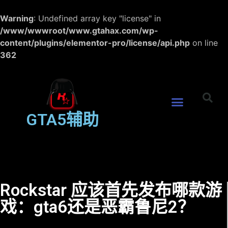
Warning
: Undefined array key "license" in
/www/wwwroot/www.gtahax.com/wp-
content/plugins/elementor-pro/license/api.php
on line
362
GTA5辅助
Rockstar 应该首先发布哪款游
戏：gta6还是恶霸鲁尼2？