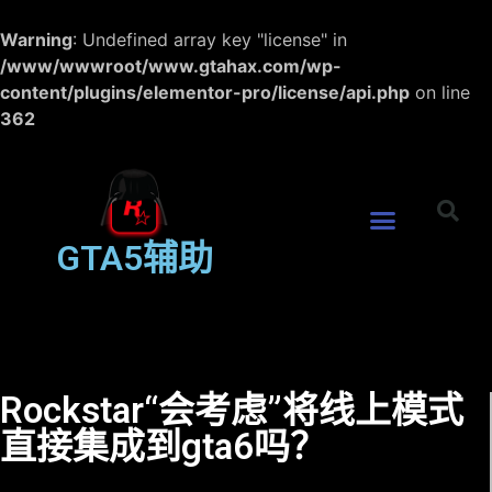
Warning
: Undefined array key "license" in
/www/wwwroot/www.gtahax.com/wp-
content/plugins/elementor-pro/license/api.php
on line
362
GTA5辅助
Rockstar“会考虑”将线上模式
直接集成到gta6吗？