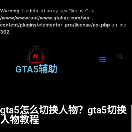
Warning
: Undefined array key "license" in
/www/wwwroot/www.gtahax.com/wp-
content/plugins/elementor-pro/license/api.php
on line
362
GTA5辅助
gta5怎么切换人物？gta5切换
人物教程