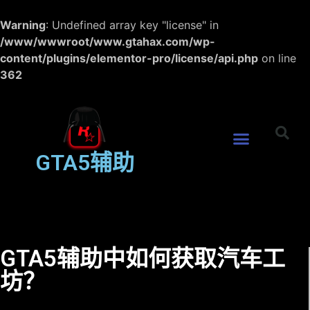
Warning
: Undefined array key "license" in
/www/wwwroot/www.gtahax.com/wp-
content/plugins/elementor-pro/license/api.php
on line
362
GTA5辅助
GTA5辅助中如何获取汽车工
坊？