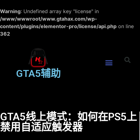
Warning
: Undefined array key "license" in
/www/wwwroot/www.gtahax.com/wp-
content/plugins/elementor-pro/license/api.php
on line
362
GTA5辅助
GTA5线上模式：如何在PS5上
禁用自适应触发器