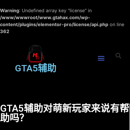
Warning
: Undefined array key "license" in
/www/wwwroot/www.gtahax.com/wp-
content/plugins/elementor-pro/license/api.php
on line
362
GTA5辅助
GTA5辅助对萌新玩家来说有帮
助吗？