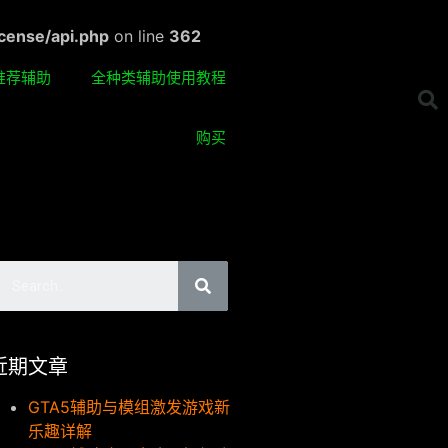
cense/api.php
on line
362
推荐辅助
全种类辅助使用教程
购买
近期文章
GTA5辅助与模组激发游戏新
乐趣详解