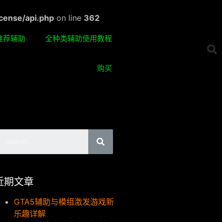
cense/api.php
on line
362
推荐辅助
全种类辅助使用教程
购买
近期文章
GTA5辅助与模组激发游戏新
乐趣详解