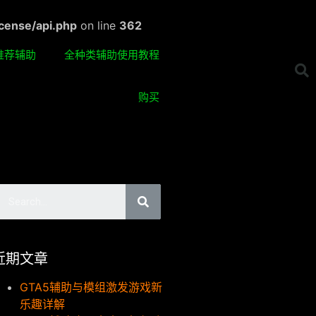
cense/api.php
on line
362
推荐辅助
全种类辅助使用教程
购买
近期文章
GTA5辅助与模组激发游戏新
乐趣详解