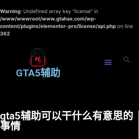
Warning
: Undefined array key "license" in
/www/wwwroot/www.gtahax.com/wp-
content/plugins/elementor-pro/license/api.php
on line
362
GTA5辅助
gta5辅助可以干什么有意思的
事情