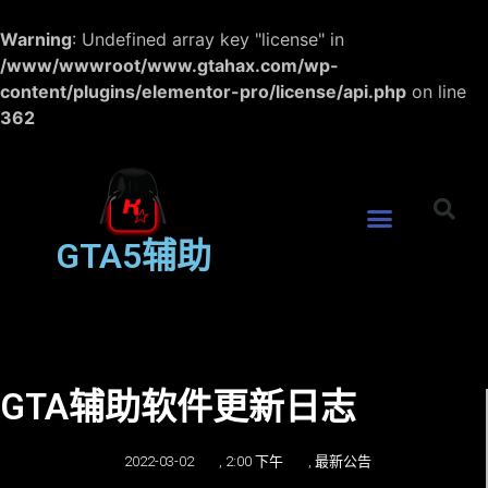
Warning
: Undefined array key "license" in
/www/wwwroot/www.gtahax.com/wp-
content/plugins/elementor-pro/license/api.php
on line
362
GTA5辅助
GTA辅助软件更新日志
2022-03-02
,
2:00 下午
,
最新公告