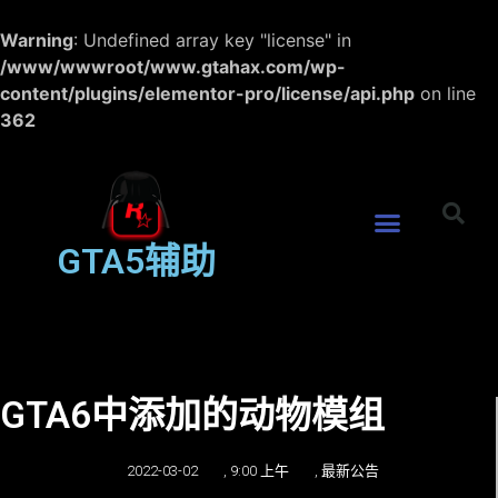
Warning
: Undefined array key "license" in
/www/wwwroot/www.gtahax.com/wp-
content/plugins/elementor-pro/license/api.php
on line
362
GTA5辅助
GTA6中添加的动物模组
2022-03-02
,
9:00 上午
,
最新公告