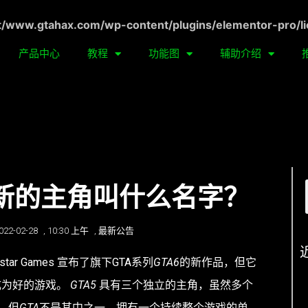
ww.gtahax.com/wp-content/plugins/elementor-pro/li
产品中心
教程
功能图
辅助介绍
讯|新的主角叫什么名字？
022-02-28
,
10:30 上午
,
最新公告
ar Games 宣布了旗下GTA系列
GTA6
的新作品，但它
成为好的游戏。
GTA5
具有三个独立的主角，虽然多个
，但
GTA
不是其中之一。拥有一个持续整个游戏的单