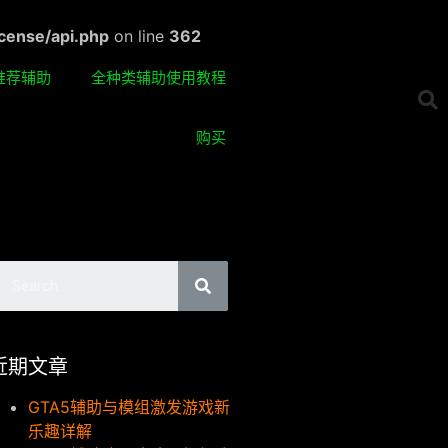
cense/api.php
on line
362
推荐辅助
全种类辅助使用教程
购买
近期文章
GTA5辅助与模组激发游戏新
乐趣详解