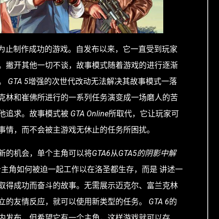
r 迄今为止制作成功的游戏。自发布以来，它一直受到玩家
。撇开其他一切不谈，故事模式随着游戏的进行逐渐
。
GTA 5
增强的次世代改动无法解决其故事模式一落
克林和崔佛所进行的一系列任务演变成一场磨人的苦
他追求。故事模式被
GTA Online
所取代，它让玩家可
事情，而不会被主游戏无休止的任务所困扰。
新的机会，单个主角可以将
GTA6
从
GTA5的阴影中解
主角如何被迫一起工作以在洛圣都生存，而是 讲述一
取得成功而奋斗的故事。无需展示迈克尔、富兰克林
立的友情反应，就可以使用新类型的任务。
GTA 6
的
内发布，但希望它有一个主角，这样游戏就可以存