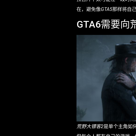
在，避免像
GTA5
那样将自己
GTA6需要向
荒野大镖客2
是单个主角如何