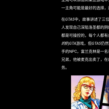
一主角可能是最好的选择，
在
GTA5
中，故事讲述了三位
人发现自己深陷洛圣都的阴
都是可操控的，每个人都有
的
的
GTA
游戏，但
GTA5
仍然
手的NPC，富兰克林是一
兄弟，他被麦克出卖了，在
务。