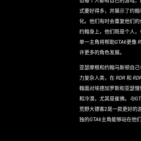
但每个人都有自己的游戏，
式要好得多，并展示了约翰
化。他们有时会重复他们的
约翰身上，他们既是个人，
单一主角将帮助
GTA6
更像
R
许更多的角色发展。
亚瑟摩根和约翰马斯顿自己也
力复杂人类，在
RDR
和
RD
翰面对埃德加罗斯和亚瑟慢
和冷漠，尤其是崔佛。
与GT
荒野大镖客2是一款更好的游
独的
GTA6
主角能够站在他