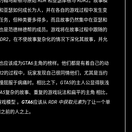
约翰马斯顿与原始
RDR
和亚瑟摩根与
RDR2
。故事模
和亚瑟如何成长为人，并在各自的游戏过程中发生变
任务，但种类要多得多，而且故事仍然集中在亚瑟和
也是范德林德帮的成员。游戏将在故事过程中跟随的
DR2
，在不使故事复杂化的情况下深化其故事，并允
应该成为GTA
6
主角的榜样。他们都是有着自己的动
R2
的过程中，玩家发现自己很同情他们，尤其是当约
慢屈服于病痛时。相比之下，
GTA5
的主人公显得肤浅
A5
复杂的故事、重复的游戏玩法和扁平的主角 相比，
戏模型 。
GTA6
应该从
RDR 中获取元素
为了让一个单
们之前的人之上。