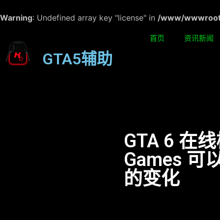
Warning
: Undefined array key "license" in
/www/wwwroot/w
首页
资讯新闻
GTA5辅助
GTA 6 在线
Games 
的变化