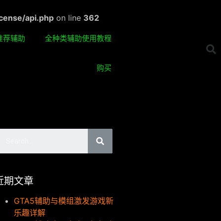
cense/api.php
on line
362
推荐辅助
全种类辅助使用教程
购买
近期文章
GTA5辅助与模组激发游戏新
乐趣详解