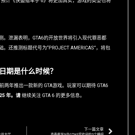
列相匹配。预计《侠盗猎车手 6》将更加真实，游戏的类型也将
测。泄漏表明，GTA6的开放世界将引入现代罪恶都
推测标题代号为“PROJECT AMERICAS”，将包
发布日期是什么时候？
发布前两年推出一款新的 GTA游戏。玩家可以期待 GTA6
025 年。请
继续关注 GTA 6 的更多信息。
下一篇文章
公共大厅
查看截至9月GTA5受欢迎的3个模组