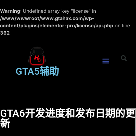
Warning
: Undefined array key "license" in
/www/wwwroot/www.gtahax.com/wp-
content/plugins/elementor-pro/license/api.php
on line
362
GTA5辅助
GTA6开发进度和发布日期的更
新