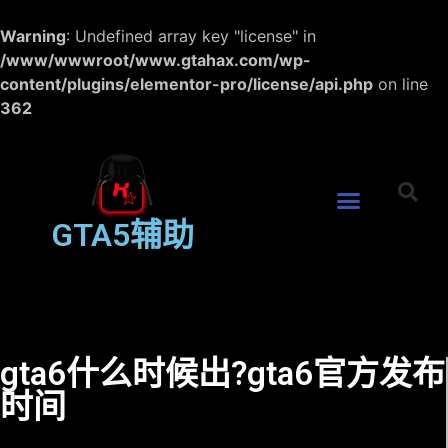
Warning
: Undefined array key "license" in
/www/wwwroot/www.gtahax.com/wp-
content/plugins/elementor-pro/license/api.php
on line
362
GTA5辅助
gta6什么时候出?gta6官方发布
时间