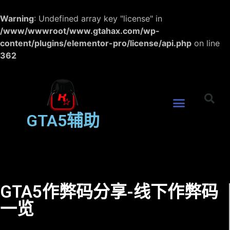
Warning
: Undefined array key "license" in
/www/wwwroot/www.gtahax.com/wp-
content/plugins/elementor-pro/license/api.php
on line
362
GTA5辅助
GTA5作弊码分享-线下作弊码
一览