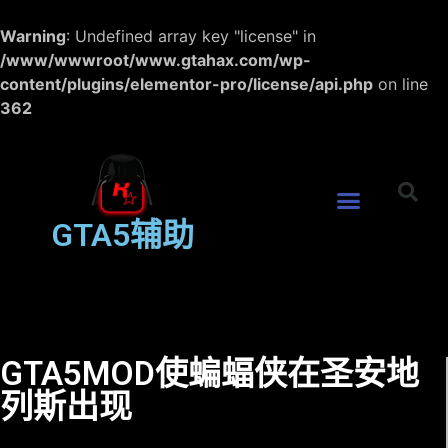
Warning
: Undefined array key "license" in
/www/wwwroot/www.gtahax.com/wp-
content/plugins/elementor-pro/license/api.php
on line
362
GTA5辅助
GTA5MOD使蝙蝠侠在圣安地
列斯出现